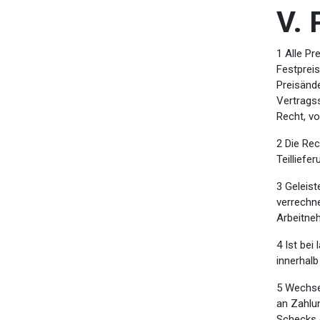
V. 
1 Alle Pr
Festpreis
Preisände
Vertragss
Recht, v
2 Die Rec
Teilliefe
3 Geleist
verrechne
Arbeitneh
4 Ist bei
innerhal
5 Wechse
an Zahlu
Schecks 