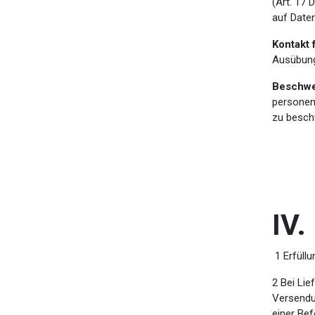
(Art. 17
auf Date
Kontakt 
Ausübung
Beschwe
personen
zu besch
IV.
1 Erfüllu
2 Bei Lie
Versendu
einer Be