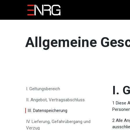
Zum Inhalt springen
Home
Sie sind
Jo
Allgemeine Ges
I. 
I. Geltungsbereich
II. Angebot, Vertragsabschluss
1 Diese 
Personen 
III. Datenspeicherung
2 Alle An
IV. Lieferung, Gefahrübergang und
ausschlie
Verzug