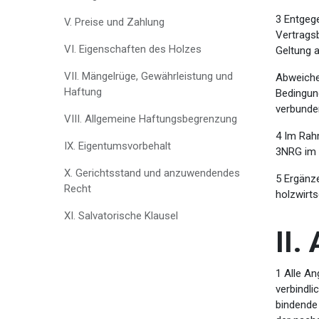
3 Entgeg
V. Preise und Zahlung
Vertrags
VI. Eigenschaften des Holzes
Geltung a
VII. Mängelrüge, Gewährleistung und
Abweiche
Haftung
Bedingun
verbunde
VIII. Allgemeine Haftungsbegrenzung
4 Im Rah
IX. Eigentumsvorbehalt
3NRG im E
X. Gerichtsstand und anzuwendendes
5 Ergänz
Recht
holzwirt
XI. Salvatorische Klausel
II.
1 Alle An
verbindli
bindende