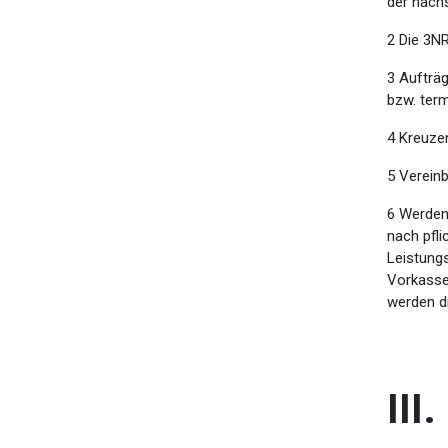
der nach
2 Die 3NR
3 Aufträ
bzw. term
4 Kreuzen
5 Vereinb
6 Werden
nach pfl
Leistungs
Vorkasse
werden di
III