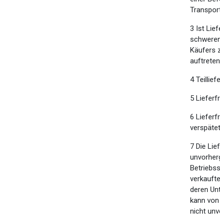
Transpor
3 Ist Lie
schweren
Käufers z
auftrete
4 Teillie
5 Lieferf
6 Lieferf
verspätet
7 Die Lie
unvorher
Betriebss
verkauft
deren Unt
kann von 
nicht unv