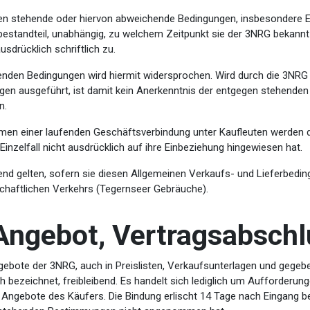
en stehende oder hiervon abweichende Bedingungen, insbesondere 
bestandteil, unabhängig, zu welchem Zeitpunkt sie der 3NRG bekannt 
usdrücklich schriftlich zu.
nden Bedingungen wird hiermit widersprochen. Wird durch die 3NRG 
gen ausgeführt, ist damit kein Anerkenntnis der entgegen stehend
n.
men einer laufenden Geschäftsverbindung unter Kaufleuten werden d
inzelfall nicht ausdrücklich auf ihre Einbeziehung hingewiesen hat.
end gelten, sofern sie diesen Allgemeinen Verkaufs- und Lieferbedi
schaftlichen Verkehrs (Tegernseer Gebräuche).
 Angebot, Vertragsabsch
gebote der 3NRG, auch in Preislisten, Verkaufsunterlagen und gegeben
ch bezeichnet, freibleibend. Es handelt sich lediglich um Aufforder
 Angebote des Käufers. Die Bindung erlischt 14 Tage nach Eingang b