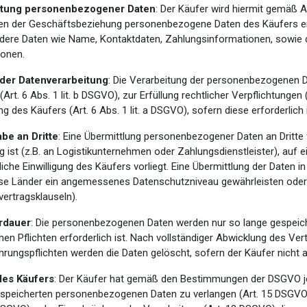
itung personenbezogener Daten
: Der Käufer wird hiermit gemäß 
n der Geschäftsbeziehung personenbezogene Daten des Käufers erhe
dere Daten wie Name, Kontaktdaten, Zahlungsinformationen, sowie 
ionen.
der Datenverarbeitung
: Die Verarbeitung der personenbezogenen Dat
 (Art. 6 Abs. 1 lit. b DSGVO), zur Erfüllung rechtlicher Verpflichtungen
ung des Käufers (Art. 6 Abs. 1 lit. a DSGVO), sofern diese erforderlich i
be an Dritte
: Eine Übermittlung personenbezogener Daten an Dritte f
 ist (z.B. an Logistikunternehmen oder Zahlungsdienstleister), auf e
iche Einwilligung des Käufers vorliegt. Eine Übermittlung der Daten i
se Länder ein angemessenes Datenschutzniveau gewährleisten oder 
ertragsklauseln).
rdauer
: Die personenbezogenen Daten werden nur so lange gespeicher
hen Pflichten erforderlich ist. Nach vollständiger Abwicklung des Ve
ungspflichten werden die Daten gelöscht, sofern der Käufer nicht aus
des Käufers
: Der Käufer hat gemäß den Bestimmungen der DSGVO jed
peicherten personenbezogenen Daten zu verlangen (Art. 15 DSGVO),