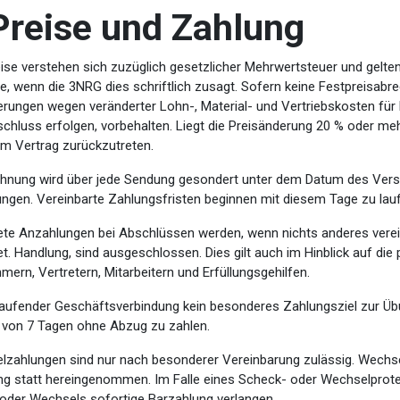
Preise und Zahlung
eise verstehen sich zuzüglich gesetzlicher Mehrwertsteuer und gelten
e, wenn die 3NRG dies schriftlich zusagt. Sofern keine Festpreisab
rungen wegen veränderter Lohn-, Material- und Vertriebskosten für 
chluss erfolgen, vorbehalten. Liegt die Preisänderung 20 % oder me
om Vertrag zurückzutreten.
hnung wird über jede Sendung gesondert unter dem Datum des Versand
rungen. Vereinbarte Zahlungsfristen beginnen mit diesem Tage zu lau
ete Anzahlungen bei Abschlüssen werden, wenn nichts anderes vereinba
t. Handlung, sind ausgeschlossen. Dies gilt auch im Hinblick auf di
mern, Vertretern, Mitarbeitern und Erfüllungsgehilfen.
 laufender Geschäftsverbindung kein besonderes Zahlungsziel zur Üb
b von 7 Tagen ohne Abzug zu zahlen.
lzahlungen sind nur nach besonderer Vereinbarung zulässig. Wechse
ng statt hereingenommen. Im Falle eines Scheck- oder Wechselpro
oder Wechsels sofortige Barzahlung verlangen.