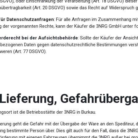
 DSGVO), oder Einschränkung der Verarbeitung (Art. 18 DSGVO) diese
nübertragbarkeit (Art. 20 DSGVO) sowie das Recht auf Widerspruch g
für Datenschutzanfragen
: Für alle Anfragen im Zusammenhang mi
 der vorgenannten Rechte, kann der Käufer die 3NRG GmbH unter fo
rderecht bei der Aufsichtsbehörde
: Sollte der Käufer der Ansich
bezogenen Daten gegen datenschutzrechtliche Bestimmungen verstößt
weren (Art. 77 DSGVO).
 Lieferung, Gefahrüberg
ngsort ist die Betriebsstätte der 3NRG in Burkau.
ferung geht die Gefahr mit der Übergabe der Ware an den Spediteur, 
ng bestimmte Person über. Dies gilt auch für den Fall, dass die 3NR
förderung mit eigenen Fahrzeugen übernimmt die 3NRG außer bei grob