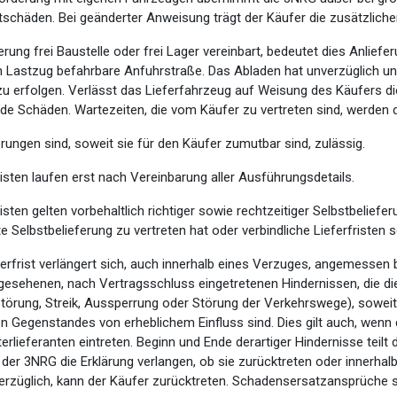
tschäden. Bei geänderter Anweisung trägt der Käufer die zusätzliche
ferung frei Baustelle oder frei Lager vereinbart, bedeutet dies Anlie
 Lastzug befahrbare Anfuhrstraße. Das Abladen hat unverzüglich un
u erfolgen. Verlässt das Lieferfahrzeug auf Weisung des Käufers di
nde Schäden. Wartezeiten, die vom Käufer zu vertreten sind, werden
ferungen sind, soweit sie für den Käufer zumutbar sind, zulässig.
risten laufen erst nach Vereinbarung aller Ausführungsdetails.
risten gelten vorbehaltlich richtiger sowie rechtzeitiger Selbstbeliefe
e Selbstbelieferung zu vertreten hat oder verbindliche Lieferfristen s
ferfrist verlängert sich, auch innerhalb eines Verzuges, angemessen b
gesehenen, nach Vertragsschluss eingetretenen Hindernissen, die di
törung, Streik, Aussperrung oder Störung der Verkehrswege), soweit
en Gegenstandes von erheblichem Einfluss sind. Dies gilt auch, wen
erlieferanten eintreten. Beginn und Ende derartiger Hindernisse teil
der 3NRG die Erklärung verlangen, ob sie zurücktreten oder innerhalb 
erzüglich, kann der Käufer zurücktreten. Schadensersatzansprüche s