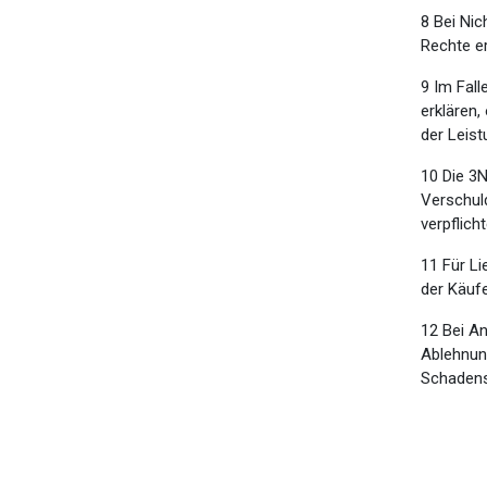
8 Bei Ni
Rechte er
9 Im Fall
erklären,
der Leist
10 Die 3N
Verschuld
verpflich
11 Für Li
der Käufe
12 Bei A
Ablehnun
Schadens