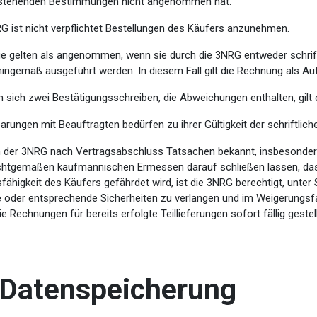
stehenden Bestimmungen nicht angenommen hat.
G ist nicht verpflichtet Bestellungen des Käufers anzunehmen.
ge gelten als angenommen, wenn sie durch die 3NRG entweder schrift
ingemäß ausgeführt werden. In diesem Fall gilt die Rechnung als Au
 sich zwei Bestätigungsschreiben, die Abweichungen enthalten, gilt
arungen mit Beauftragten bedürfen zu ihrer Gültigkeit der schriftlich
 der 3NRG nach Vertragsabschluss Tatsachen bekannt, insbesondere 
ichtgemäßen kaufmännischen Ermessen darauf schließen lassen, da
fähigkeit des Käufers gefährdet wird, ist die 3NRG berechtigt, unte
 oder entsprechende Sicherheiten zu verlangen und im Weigerungsfal
e Rechnungen für bereits erfolgte Teillieferungen sofort fällig gestell
. Datenspeicherung