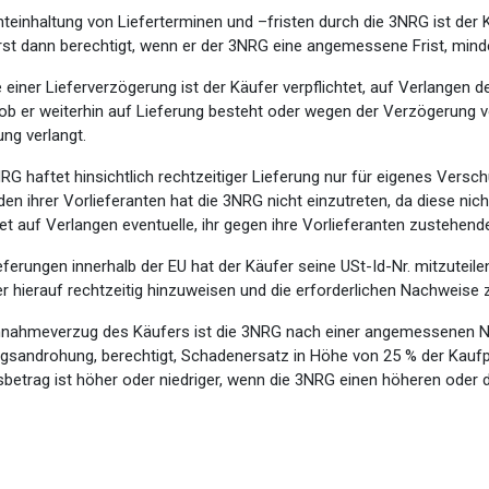
chteinhaltung von Lieferterminen und –fristen durch die 3NRG ist d
st dann berechtigt, wenn er der 3NRG eine angemessene Frist, minde
e einer Lieferverzögerung ist der Käufer verpflichtet, auf Verlangen
 ob er weiterhin auf Lieferung besteht oder wegen der Verzögerung 
ung verlangt.
RG haftet hinsichtlich rechtzeitiger Lieferung nur für eigenes Versch
en ihrer Vorlieferanten hat die 3NRG nicht einzutreten, da diese nicht
tet auf Verlangen eventuelle, ihr gegen ihre Vorlieferanten zustehen
eferungen innerhalb der EU hat der Käufer seine USt-Id-Nr. mitzuteile
r hierauf rechtzeitig hinzuweisen und die erforderlichen Nachweise z
nnahmeverzug des Käufers ist die 3NRG nach einer angemessenen Na
gsandrohung, berechtigt, Schadenersatz in Höhe von 25 % der Kaufp
betrag ist höher oder niedriger, wenn die 3NRG einen höheren oder 