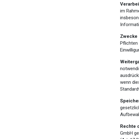
Verarbe
im Rahme
insbeson
Informat
Zwecke 
Pflichten
Einwillig
Weiterga
notwendig
ausdrückl
wenn die
Standardv
Speiche
gesetzlic
Aufbewahr
Rechte 
GmbH ges