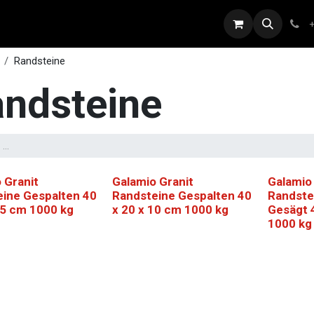
bs
Marken
Sponsoring
Shop
Blog
Benefits
Randsteine
ndsteine
 Granit
Galamio Granit
Galamio
ine Gespalten 40
Randsteine Gespalten 40
Randste
15 cm 1000 kg
x 20 x 10 cm 1000 kg
Gesägt 
1000 kg