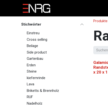
Zum Inhalt springen
Home
Sie sind
Jo
Produkte
Stichwörter
Ra
Einstreu
Cross selling
Beilage
Side product
Gartenbau
Galamio
Erden
Randste
Steine
x 20 x 
kiefernrinde
Lava
Briketts & Brennholz
RUF
Nadelholz