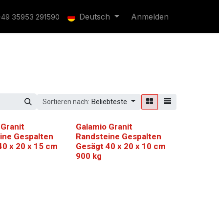
Deutsch
Anmelden
+49 35953 291590
Beliebteste
Sortieren nach:
 Granit
Galamio Granit
ine Gespalten
Randsteine Gespalten
40 x 20 x 15 cm
Gesägt 40 x 20 x 10 cm
900 kg