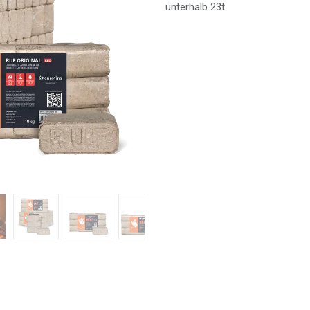
unterhalb
23
t
.