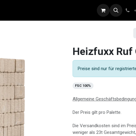
bs
Marken
Sponsoring
Shop
Blog
Benefits
Heizfuxx Ruf 
Preise sind nur für registrier
FSC 100%
Allgemeine Geschäftsbedingun
Der Preis gilt pro Palette.
Die Versandkosten sind im Prei
weniger als
23
t
Gesamtgewicht,